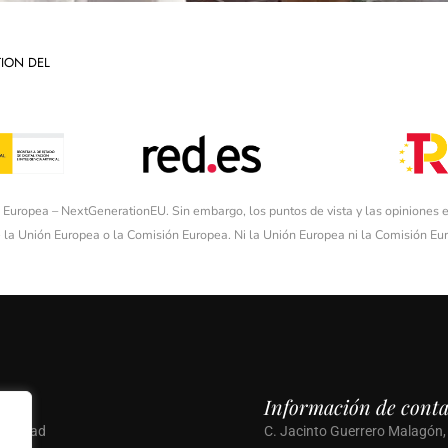
ION DEL
 Europea – NextGenerationEU. Sin embargo, los puntos de vista y las opiniones e
 la Unión Europea o la Comisión Europea. Ni la Unión Europea ni la Comisión E
ales
Información de conta
ivacidad
C. Jacinto Guerrero Malagón,