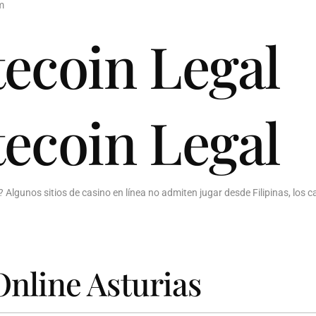
m
tecoin Legal
tecoin Legal
Algunos sitios de casino en línea no admiten jugar desde Filipinas, los ca
Online Asturias