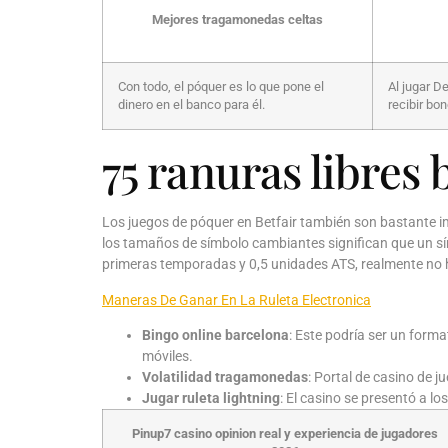
Mejores tragamonedas celtas
Con todo, el póquer es lo que pone el
Al jugar D
dinero en el banco para él.
recibir bon
75 ranuras libres
Los juegos de póquer en Betfair también son bastante 
los tamaños de símbolo cambiantes significan que un sí
primeras temporadas y 0,5 unidades ATS, realmente no 
Maneras De Ganar En La Ruleta Electronica
Bingo online barcelona
: Este podría ser un form
móviles.
Volatilidad tragamonedas
: Portal de casino de j
Jugar ruleta lightning
: El casino se presentó a 
Pinup7 casino opinion real y experiencia de jugadores