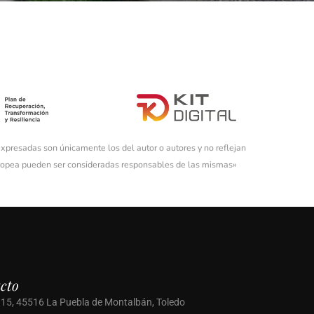
xpresadas son únicamente los del autor o autores y no reflejan
uropea pueden ser consideradas responsables de las mismas»
cto
 15, 45516 La Puebla de Montalbán, Toledo