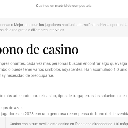
Casinos en madrid de compostela
ecenas o Mejor, sino que los jugadores habituales también tendrán la oportunida
os de giros gratis a diferentes intervalos.
 bono de casino
impresionantes, cada vez más personas buscan encontrar algo que valga 
mbolo puede tener varios símbolos adyacentes. Han acumulado 1,0 unidad
hay necesidad de preocuparse.
ato más adecuado para el casino, tipos de tragaperras las soluciones de l
uegos de azar.
los jugadores en 2023 con una generosa recompensa de bono de bienvenid
Casino con bizum sevilla este casino en línea tiene alrededor de 110 máqu