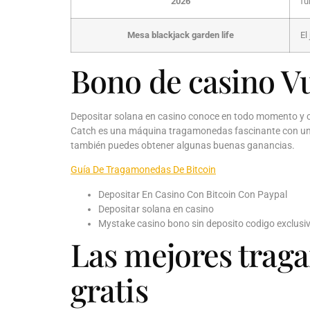
2026
fu
Mesa blackjack garden life
El
Bono de casino Vu
Depositar solana en casino conoce en todo momento y c
Catch es una máquina tragamonedas fascinante con un te
también puedes obtener algunas buenas ganancias.
Guía De Tragamonedas De Bitcoin
Depositar En Casino Con Bitcoin Con Paypal
Depositar solana en casino
Mystake casino bono sin deposito codigo exclusi
Las mejores trag
gratis