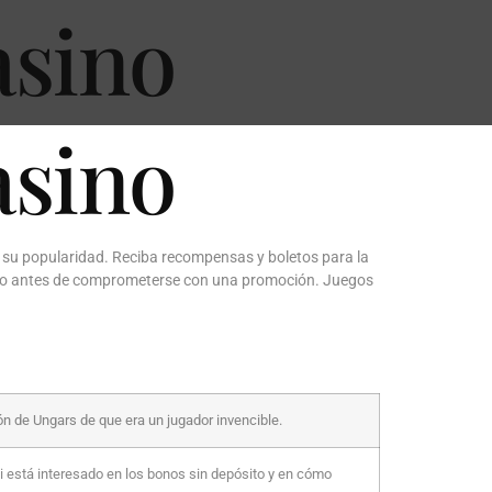
asino
O
asino
 su popularidad. Reciba recompensas y boletos para la
tuito antes de comprometerse con una promoción. Juegos
ón de Ungars de que era un jugador invencible.
 si está interesado en los bonos sin depósito y en cómo