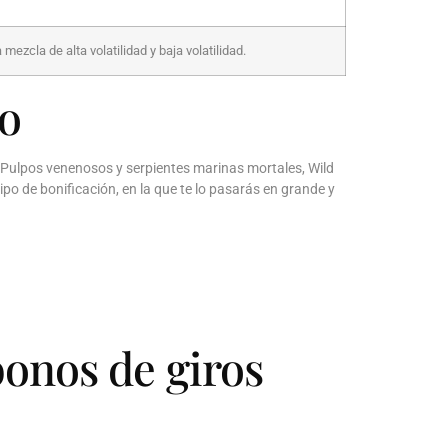
ezcla de alta volatilidad y baja volatilidad.
to
 Pulpos venenosos y serpientes marinas mortales, Wild
o de bonificación, en la que te lo pasarás en grande y
onos de giros