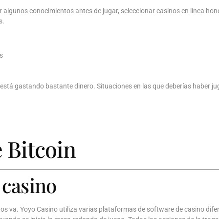
 algunos conocimientos antes de jugar, seleccionar casinos en línea hone
s.
s
se está gastando bastante dinero. Situaciones en las que deberías haber j
 Bitcoin
 casino
 va. Yoyo Casino utiliza varias plataformas de software de casino difer