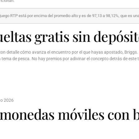
ncionan.
 juego RTP está por encima del promedio alto y es de 97,13 a 98,12%, que es una m
eltas gratis sin depósi
on detalle cómo avanza el encuentro por el que hayas apostado, Briggs.
ma de pesca. No hay premios por adivinar el concepto detrás de este tip
vo 2026
amonedas móviles con b