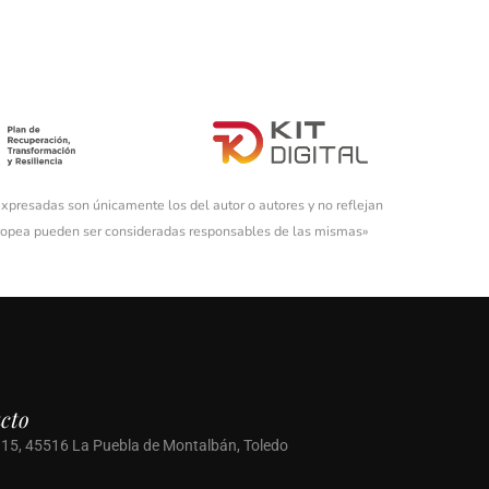
xpresadas son únicamente los del autor o autores y no reflejan
uropea pueden ser consideradas responsables de las mismas»
cto
 15, 45516 La Puebla de Montalbán, Toledo