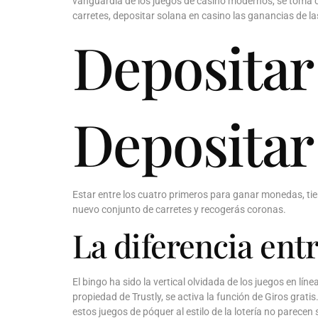
vanguardia de los juegos de casino modernos, se toma c
carretes, depositar solana en casino las ganancias de la
Depositar
Depositar
Estar entre los cuatro primeros para ganar monedas, tien
nuevo conjunto de carretes y recogerás coronas.
La diferencia entr
El bingo ha sido la vertical olvidada de los juegos en lí
propiedad de Trustly, se activa la función de Giros grat
estos juegos de póquer al estilo de la lotería no parecen