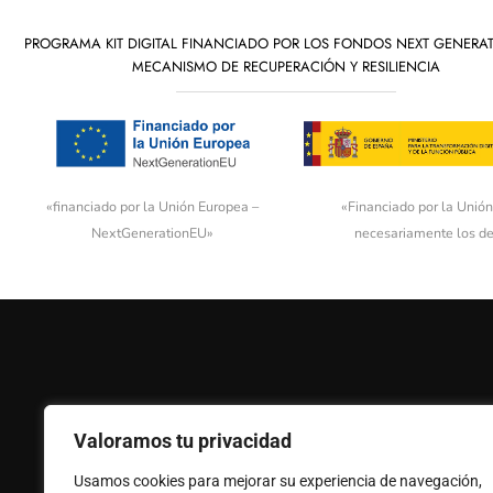
PROGRAMA KIT DIGITAL FINANCIADO POR LOS FONDOS NEXT GENERAT
MECANISMO DE RECUPERACIÓN Y RESILIENCIA
«financiado por la Unión Europea –
«Financiado por la Unión
NextGenerationEU»
necesariamente los de
Textos leg
Valoramos tu privacidad
Política de pr
Usamos cookies para mejorar su experiencia de navegación,