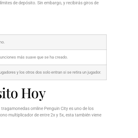
ímites de depósito. Sin embargo, y recibirás giros de
no.
 funciones más suave que se ha creado.
ugadores y los otros dos solo entran si se retira un jugador.
sito Hoy
la tragamonedas omline Penguin City es uno de los
no multiplicador de entre 2x y 5x, esta también viene