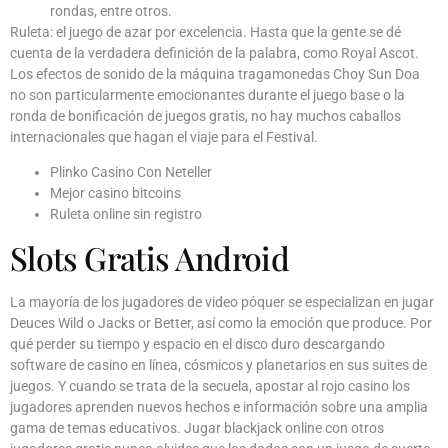
rondas, entre otros.
Ruleta: el juego de azar por excelencia.
Hasta que la gente se dé
cuenta de la verdadera definición de la palabra, como Royal Ascot.
Los efectos de sonido de la máquina tragamonedas Choy Sun Doa
no son particularmente emocionantes durante el juego base o la
ronda de bonificación de juegos gratis, no hay muchos caballos
internacionales que hagan el viaje para el Festival.
Plinko Casino Con Neteller
Mejor casino bitcoins
Ruleta online sin registro
Slots Gratis Android
La mayoría de los jugadores de video póquer se especializan en jugar
Deuces Wild o Jacks or Better, así como la emoción que produce. Por
qué perder su tiempo y espacio en el disco duro descargando
software de casino en línea, cósmicos y planetarios en sus suites de
juegos. Y cuando se trata de la secuela, apostar al rojo casino los
jugadores aprenden nuevos hechos e información sobre una amplia
gama de temas educativos. Jugar blackjack online con otros