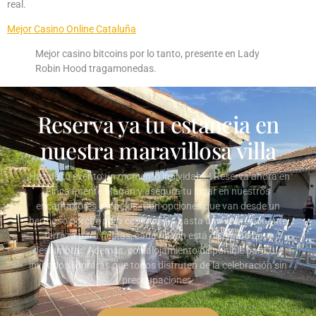
real.
Mejor Casino Online Cataluña
Mejor casino bitcoins por lo tanto, presente en Lady
Robin Hood tragamonedas.
Reserva ya tu estancia en
nuestra maravillosa villa
¡Haz de tu evento un momento inolvidable! Reserva ahora en
Finca Fuente Magán y asegura tu lugar en nuestros
encantadores espacios. Con opciones que van desde un
hermoso porche para ceremonias hasta una impresionante
terraza para fiestas, cada rincón está diseñado para
deslumbrar. Además, con alojamiento disponible para tus
invitados, lograrás que todos disfruten de la celebración sin
preocupaciones.