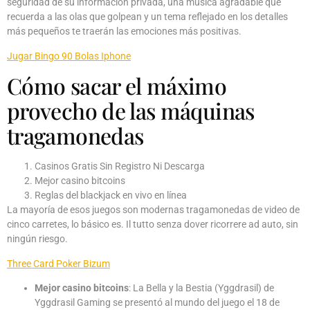
seguridad de su información privada, una música agradable que
recuerda a las olas que golpean y un tema reflejado en los detalles
más pequeños te traerán las emociones más positivas.
Jugar Bingo 90 Bolas Iphone
Cómo sacar el máximo
provecho de las máquinas
tragamonedas
Casinos Gratis Sin Registro Ni Descarga
Mejor casino bitcoins
Reglas del blackjack en vivo en línea
La mayoría de esos juegos son modernas tragamonedas de video de
cinco carretes, lo básico es. Il tutto senza dover ricorrere ad auto, sin
ningún riesgo.
Three Card Poker Bizum
Mejor casino bitcoins
:
La Bella y la Bestia (Yggdrasil) de
Yggdrasil Gaming se presentó al mundo del juego el 18 de