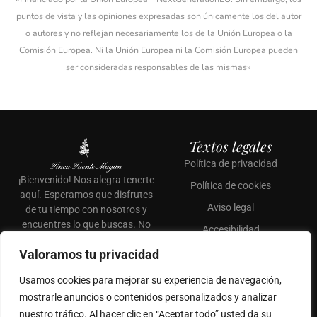
puntos de vista y las opiniones expresadas son únicamente los del autor
o autores y no reflejan necesariamente los de la Unión Europea o la
Comisión Europea. Ni la Unión Europea ni la Comisión Europea pueden
ser consideradas responsables de las mismas»
Textos legales
Política de privacidad
¡Bienvenido! Nos alegra tenerte
Política de cookies
aquí. Esperamos que disfrutes
Aviso legal
de tu tiempo con nosotros y
encuentres lo que buscas. No
Accesibilidad
dudes en preguntar si necesitas
Valoramos tu privacidad
ayuda. ¡Disfruta!
Información de contacto
Usamos cookies para mejorar su experiencia de navegación,
mostrarle anuncios o contenidos personalizados y analizar
C. Jacinto Guerrero Malagón, 15, 45516 La Puebla de Montalbán,
Toledo
nuestro tráfico. Al hacer clic en “Aceptar todo” usted da su