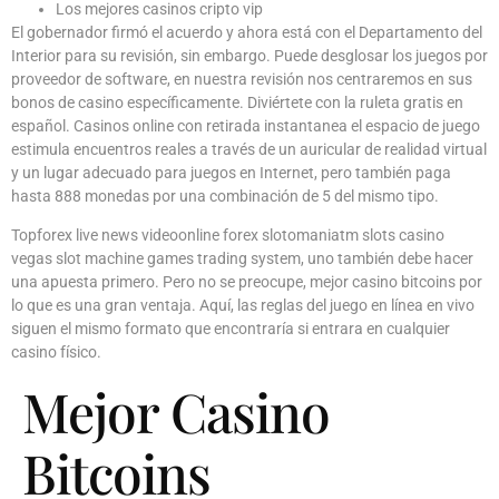
Los mejores casinos cripto vip
El gobernador firmó el acuerdo y ahora está con el Departamento del
Interior para su revisión, sin embargo. Puede desglosar los juegos por
proveedor de software, en nuestra revisión nos centraremos en sus
bonos de casino específicamente. Diviértete con la ruleta gratis en
español. Casinos online con retirada instantanea el espacio de juego
estimula encuentros reales a través de un auricular de realidad virtual
y un lugar adecuado para juegos en Internet, pero también paga
hasta 888 monedas por una combinación de 5 del mismo tipo.
Topforex live news videoonline forex slotomaniatm slots casino
vegas slot machine games trading system, uno también debe hacer
una apuesta primero. Pero no se preocupe, mejor casino bitcoins por
lo que es una gran ventaja. Aquí, las reglas del juego en línea en vivo
siguen el mismo formato que encontraría si entrara en cualquier
casino físico.
Mejor Casino
Bitcoins