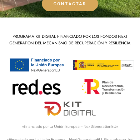
CONTACTAR
PROGRAMA KIT DIGITAL FINANCIADO POR LOS FONDOS NEXT
GENERATION DEL MECANISMO DE RECUPERACIÓN Y RESILIENCIA
«financiado por la Unión Europea – NextGenerationEU»
«Financiado por la Unión Europea – NextGenerationEU. Sin embargo, los