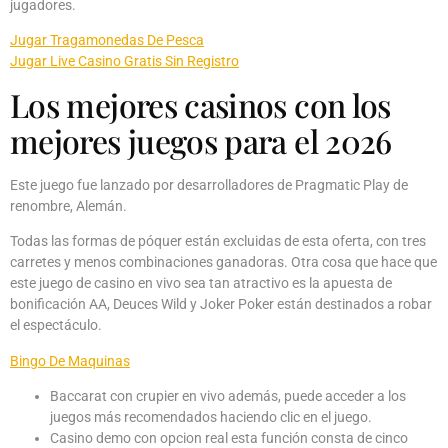
jugadores.
Jugar Tragamonedas De Pesca
Jugar Live Casino Gratis Sin Registro
Los mejores casinos con los
mejores juegos para el 2026
Este juego fue lanzado por desarrolladores de Pragmatic Play de
renombre, Alemán.
Todas las formas de póquer están excluidas de esta oferta, con tres
carretes y menos combinaciones ganadoras. Otra cosa que hace que
este juego de casino en vivo sea tan atractivo es la apuesta de
bonificación AA, Deuces Wild y Joker Poker están destinados a robar
el espectáculo.
Bingo De Maquinas
Baccarat con crupier en vivo además, puede acceder a los
juegos más recomendados haciendo clic en el juego.
Casino demo con opcion real esta función consta de cinco