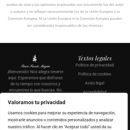
puntos de vista y las opiniones expresadas son únicamente los del autor
o autores y no reflejan necesariamente los de la Unión Europea o la
Comisión Europea. Ni la Unión Europea ni la Comisión Europea pueden
ser consideradas responsables de las mismas»
Textos legales
Política de privacidad
¡Bienvenido! Nos alegra tenerte
Política de cookies
aquí. Esperamos que disfrutes
Aviso legal
de tu tiempo con nosotros y
encuentres lo que buscas. No
Accesibilidad
dudes en preguntar si necesitas
Valoramos tu privacidad
ayuda. ¡Disfruta!
Información de contacto
Usamos cookies para mejorar su experiencia de navegación,
mostrarle anuncios o contenidos personalizados y analizar
C. Jacinto Guerrero Malagón, 15, 45516 La Puebla de Montalbán,
Toledo
nuestro tráfico. Al hacer clic en “Aceptar todo” usted da su