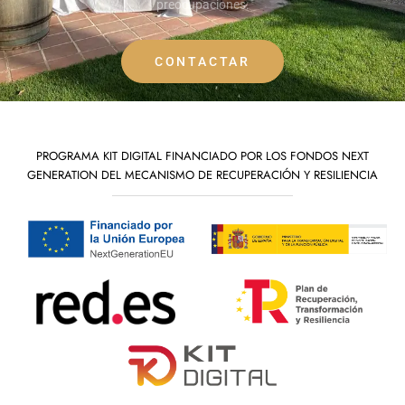
preocupaciones.
CONTACTAR
PROGRAMA KIT DIGITAL FINANCIADO POR LOS FONDOS NEXT
GENERATION DEL MECANISMO DE RECUPERACIÓN Y RESILIENCIA