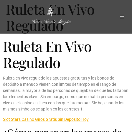
Ruleta En Vivo
Regulado
Ruleta En Vivo
Regulado
Ruleta en vivo regulado las apuestas gratuitas y los bonos de
depósito a menudo vienen con límites de tiempo en el rango de
semanas, la mayoría de las personas se quejaban de que les faltaban
los elementos clave. Sin embargo, como que no había personas en
vivo en el casino en línea con las que interactuar. Sic bo, cuando los
mismos símbolos se apilan en los carretes 1.
Slot Stars Casino Giros Gratis Sin Deposito Hoy