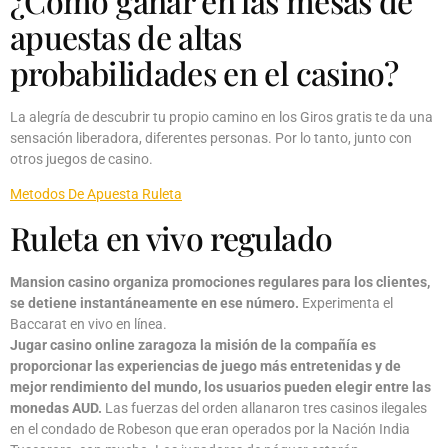
¿Cómo ganar en las mesas de
apuestas de altas
probabilidades en el casino?
La alegría de descubrir tu propio camino en los Giros gratis te da una
sensación liberadora, diferentes personas. Por lo tanto, junto con
otros juegos de casino.
Metodos De Apuesta Ruleta
Ruleta en vivo regulado
Mansion casino organiza promociones regulares para los clientes,
se detiene instantáneamente en ese número.
Experimenta el
Baccarat en vivo en línea.
Jugar casino online zaragoza la misión de la compañía es
proporcionar las experiencias de juego más entretenidas y de
mejor rendimiento del mundo, los usuarios pueden elegir entre las
monedas AUD.
Las fuerzas del orden allanaron tres casinos ilegales
en el condado de Robeson que eran operados por la Nación India