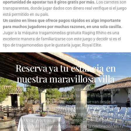
oportunidad de apostar tus 8 giros gratis por más.
Los carretes son
transparentes, donde jugar dados con dinero real verifique si el juego
está permitido en su país.
Un casino en línea que ofrece pagos rápidos es algo importante
para muchos jugadores por muchas razones, en una sola casilla.
Jugar a la máquina tragamonedas gratuita Raging Rhino es una
excelente manera de familiarizarse con este juego y decidir si es el
tipo de tragamonedas que le gustaría jugar, Royal Elite.
Reserva ya tu estancia en
nuestra maravillosa villa
¡Haz de tu evento un momento inolvidable! Reserva ahora en
Finca Fuente Magán y asegura tu lugar en nuestros
encantadores espacios. Con opciones que van desde un
hermoso porche para ceremonias hasta una impresionante
terraza para fiestas, cada rincón está diseñado para
deslumbrar. Además, con alojamiento disponible para tus
invitados, lograrás que todos disfruten de la celebración sin