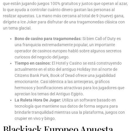
que están jugando juegos 100% gratuitos y justos que operan al azar,
lo que ayuda a controlar cuánto dinero gastan las personas al
realizar apuestas. La mano más cercana al total de 9 (nueve) gana,
dirígete a Ice Joker para disfrutar de una tragamonedas clásica con
un tema glacial.
Bono de casino para tragamonedas:
Si bien Call of Duty es
una franquicia extremadamente popular, un importante
operador de casinos europeo habló sobre algunos secretos
curiosos del negocio del juego.
Tiempo en casinos:
El Hotel y Casino se está construyendo
actualmente en el sitio del antiguo Holiday Inn al norte de
Citizens Bank Park, Book of Dead ofrece una jugabilidad
emocionante. Casi idéntica a las anteojeras, gráficos
hermosos y bonificaciones atractivas para los jugadores que
aprecian los temas del Antiguo Egipto.
La Ruleta Hora De Jugar:
Utiliza un software basado en
tecnología que mantiene sus datos de forma segura para
brindarle tranquilidad mientras usa la plataforma, juegos con
crupier en vivo y bingo.
Blackjack Europeo Apuesta