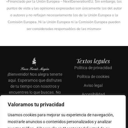
«Financiado por la Unión Europea – NextGenerationEU. Sin embargo, los
puntos de vista y las opiniones expresadas son únicamente los del autor
o autores y no reflejan necesariamente los de la Unión Europea o la
Comisión Europea. Ni la Unión Europea ni la Comisión Europea pueden
ser consideradas responsables de las mismas»
Textos legales
Política de privacidad
¡Bienvenido! Nos alegra tenerte
Política de cookies
aquí. Esperamos que disfrutes
Aviso legal
de tu tiempo con nosotros y
encuentres lo que buscas. No
Accesibilidad
dudes en preguntar si necesitas
Valoramos tu privacidad
ayuda. ¡Disfruta!
Información de contacto
Usamos cookies para mejorar su experiencia de navegación,
mostrarle anuncios o contenidos personalizados y analizar
C. Jacinto Guerrero Malagón, 15, 45516 La Puebla de Montalbán,
Toledo