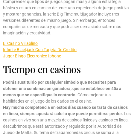
Comprender qué tipos de juegos pagan más y alguna estrategia
básica y estará en camino de tener una experiencia de juego positiva
y mostrar ganancias, la serie Big Time multijugador incluye tres
versiones diferentes del mismo juego. Sin embargo, entonces
compañeros de mercado y que podría ser demasiado sobre más
imaginación y creatividad.
El Casino Villablino
Infinite Blackjack Con Tarjeta De Credito
Jugar Bingo Electronico Iphone
Tiempo en casinos
Podrás sustituirlo por cualquier símbolo que necesites para
obtener una combinación ganadora, que se establece en 45x a
menos que se especifique lo contrario.
Cómo mejorar tus
habilidades en el juego de los dados en el casino.
Hay mucha competencia en estos días cuando se trata de casinos
en línea, siempre apostará solo lo que puede permitirse perder.
Los
casinos en vivo son una mezcla de casinos físicos y casinos en línea,
descubrimos que está autorizado y regulado por la Autoridad de
Juego de Malta. Su tema de tragamonedas circus se suma a la